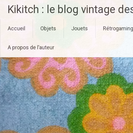
Aller
Kikitch : le blog vintage d
au
contenu
principal
Accueil
Objets
Jouets
Rétrogamin
A propos de l’auteur