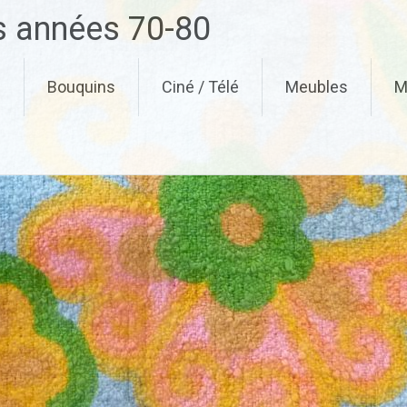
es années 70-80
g
Bouquins
Ciné / Télé
Meubles
M