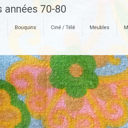
es années 70-80
g
Bouquins
Ciné / Télé
Meubles
M