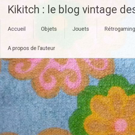
Aller
Kikitch : le blog vintage d
au
contenu
principal
Accueil
Objets
Jouets
Rétrogamin
A propos de l’auteur