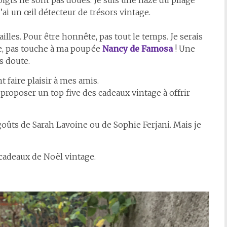
oigts ne sont pas doués. Je suis une naze du pliage
i un œil détecteur de trésors vintage.
ailles. Pour être honnête, pas tout le temps. Je serais
le, pas touche à ma poupée
Nancy de Famosa
! Une
s doute.
 faire plaisir à mes amis.
 proposer un top five des cadeaux vintage à offrir
goûts de Sarah Lavoine ou de Sophie Ferjani. Mais je
s cadeaux de Noël vintage.