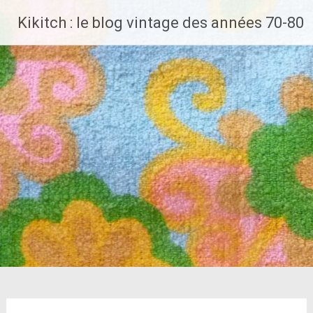
Aller
Kikitch : le blog vintage des années 70-80
au
contenu
principal