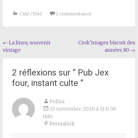
Ciné / Télé
2 commentaires
Navigation
←
La linea, souvenir
Crok’images biscuit des
vintage
années 80
→
de
l'article
2 réflexions sur “
Pub Jex
four, instant culte
”
Pollux
25 novembre 2020 à 13 h 59
min
Permalink