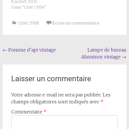
8 juillet 2021
Dans "Ciné / Télé"
Ciné / Télé
Écrire un commentaire
Navigation
←
Pomme d’api vintage
Lampe de bureau
Aluminor vintage
→
de
l'article
Laisser un commentaire
Votre adresse e-mail ne sera pas publiée.
Les
champs obligatoires sont indiqués avec
*
Commentaire
*