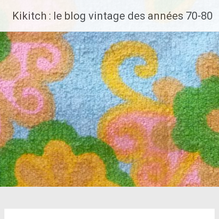
Aller
Kikitch : le blog vintage des années 70-80
au
contenu
principal