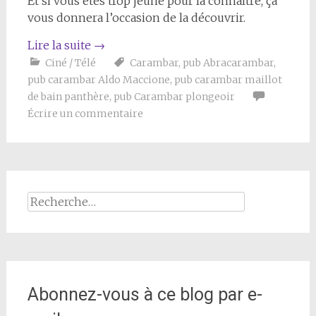
Et si vous êtes trop jeune pour la connaître, ça
vous donnera l’occasion de la découvrir.
Lire la suite
→
Ciné / Télé
Carambar
,
pub Abracarambar
,
pub carambar Aldo Maccione
,
pub carambar maillot
de bain panthère
,
pub Carambar plongeoir
Écrire un commentaire
Rechercher :
Abonnez-vous à ce blog par e-