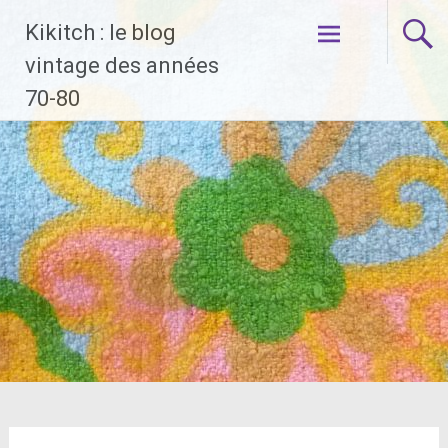
Aller
Kikitch : le blog
au
contenu
vintage des années
principal
70-80