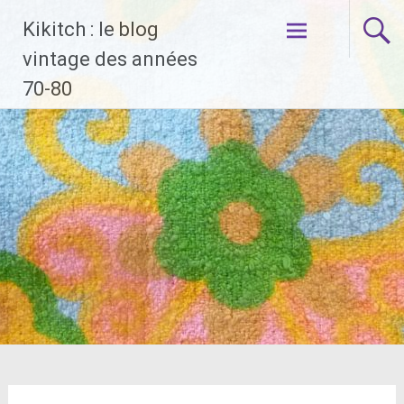
Aller
Kikitch : le blog
au
contenu
vintage des années
principal
70-80