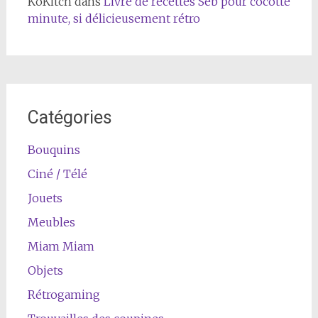
KoKitch
dans
Livre de recettes Seb pour cocotte
minute, si délicieusement rétro
Catégories
Bouquins
Ciné / Télé
Jouets
Meubles
Miam Miam
Objets
Rétrogaming