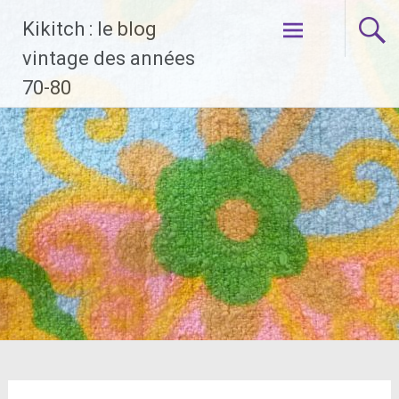
Aller
Kikitch : le blog
au
contenu
vintage des années
principal
70-80