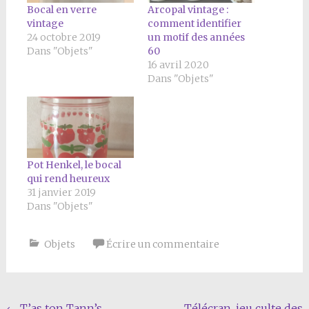
Bocal en verre
Arcopal vintage :
vintage
comment identifier
24 octobre 2019
un motif des années
Dans "Objets"
60
16 avril 2020
Dans "Objets"
Pot Henkel, le bocal
qui rend heureux
31 janvier 2019
Dans "Objets"
Objets
Écrire un commentaire
←
T’as ton Tann’s
Télécran, jeu culte des