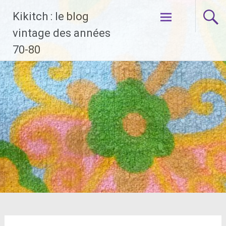
Aller
Kikitch : le blog
au
contenu
vintage des années
principal
70-80