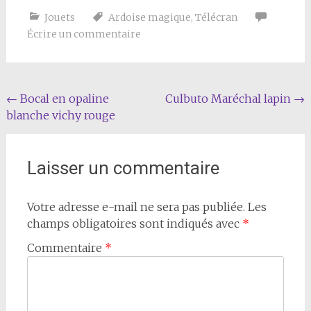
Jouets
Ardoise magique
,
Télécran
Écrire un commentaire
Navigation
←
Bocal en opaline
Culbuto Maréchal lapin
→
blanche vichy rouge
de
l'article
Laisser un commentaire
Votre adresse e-mail ne sera pas publiée.
Les
champs obligatoires sont indiqués avec
*
Commentaire
*