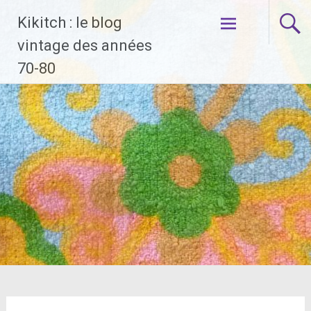
Aller
Kikitch : le blog
au
contenu
vintage des années
principal
70-80