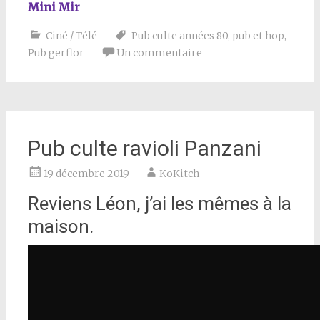
Mini Mir
Ciné / Télé
Pub culte années 80
,
pub et hop
,
Pub gerflor
Un commentaire
Pub culte ravioli Panzani
19 décembre 2019
KoKitch
Reviens Léon, j’ai les mêmes à la
maison.