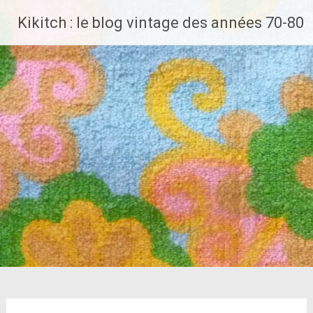
Aller
Kikitch : le blog vintage des années 70-80
au
contenu
principal