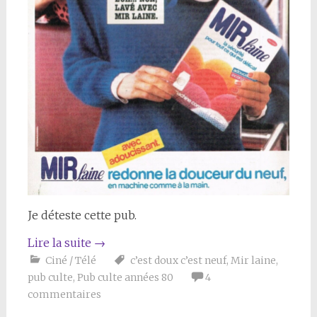
Je déteste cette pub.
Lire la suite
→
Ciné / Télé
c’est doux c’est neuf
,
Mir laine
,
pub culte
,
Pub culte années 80
4
commentaires