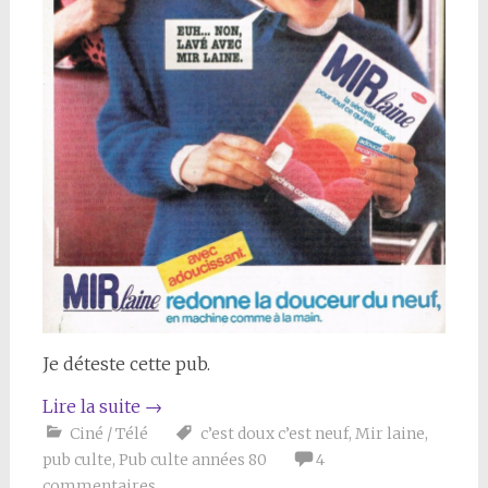
Je déteste cette pub.
Lire la suite
→
Ciné / Télé
c’est doux c’est neuf
,
Mir laine
,
pub culte
,
Pub culte années 80
4
commentaires