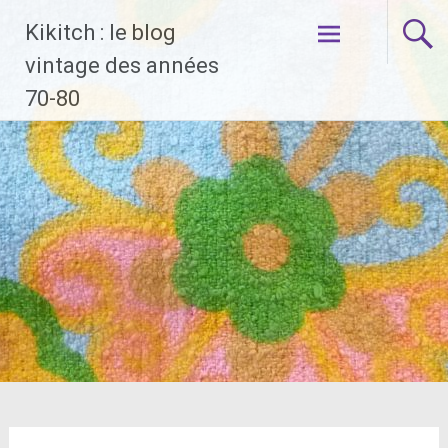
Aller
Kikitch : le blog
au
contenu
vintage des années
principal
70-80